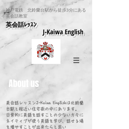
神戸電鉄 北鈴蘭台駅から徒歩3分にある
英会話教室
​英会話ﾚｯｽﾝ
J-Kaiwa English
About us
​英会話レッスンJ-Kaiwa Englishは北鈴蘭
台駅と程近い住宅街の中にあります。
日常的に英語を話すことの少ない方々に
ネイティブが使う英語を学び、話せる場
を増やすことが出来たらと思い