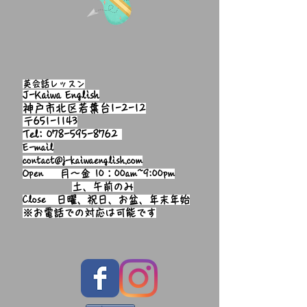
英会話レッスン
J-Kaiwa English
神戸市北区若葉台1-2-12
〒651-1143
Tel:
078-595-8762
E-mail
contact@j-kaiwaenglish.com
Open 月～金 10：00am~9:00pm
土、午前のみ
Close 日曜、祝日、お盆、年末年始
※お電話での対応は可能です