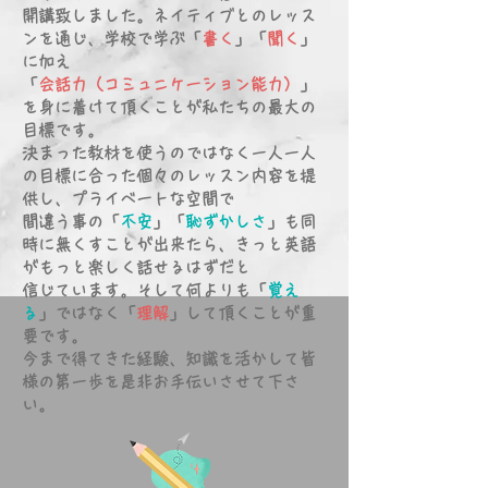
開講致しました。
ネイティブとのレッス
ンを通じ、学校で学ぶ「
書く
」「
聞く
」
に加え
「
会話力（コミュニケーション能力）
」
を身に着けて頂くことが私たちの最大の
目標です。
決まった教材を使うのではなく一人一人
の目標に合った個々のレッスン内容を提
供し、プライベートな空間で
間違う事の「
不安
」「
恥ずかしさ
」も同
時に無くすことが出来たら、きっと英語
がもっと楽しく話せるはずだと
信じています。そして何よりも「
覚え
る
」ではなく「
理解
」して頂くことが重
要です。
​今まで得てきた経験、知識を活かして皆
様の第一歩を是非お手伝いさせて下さ
い。